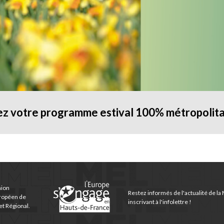
z votre programme estival 100% métropolitai
nion
Restez informés de l'actualité de la
ropéen de
inscrivant à l'infolettre !
t Régional.