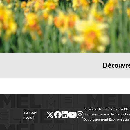
Découvre
Ce site a été cofinancé par l’U
Suivez-
twitter
facebook
linkedin
youtube
instagram
Européenne avec le Fonds Eu
nous !
Développement Économique e
(nouvelle
(nouvelle
(nouvelle
(nouvelle
(nouvelle