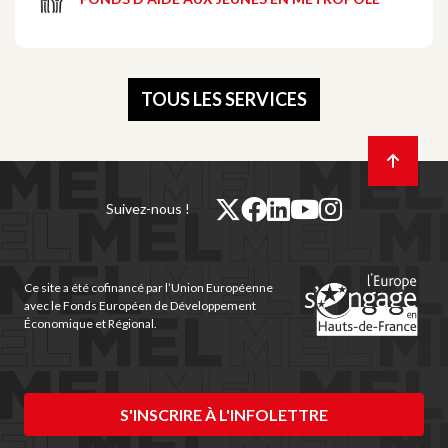
TOUS LES SERVICES
Retour
en
haut
de
twitter
facebook
linkedin
youtube
instagram
Suivez-nous !
page
(nouvelle
(nouvelle
(nouvelle
(nouvelle
(nouvelle
fenêtre)
fenêtre)
fenêtre)
fenêtre)
fenêtre)
Ce site a été cofinancé par l’Union Européenne
avec le Fonds Européen de Développement
Économique et Régional.
S'INSCRIRE À L'INFOLETTRE