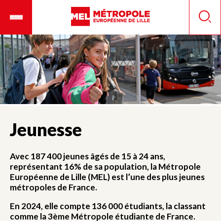
Aller
Ouvrir
Panneau de gestion des cookies
au
le
Reche
contenu
menu
principal
mobile
Jeunesse
Avec 187 400 jeunes âgés de 15 à 24 ans,
représentant 16% de sa population, la Métropole
Européenne de Lille (MEL) est l’une des plus jeunes
métropoles de France.
En 2024, elle compte 136 000 étudiants, la classant
comme la 3ème Métropole étudiante de France.