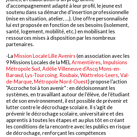
d'accompagnement adapté à leur profil, le jeune est
soutenu dans sa démarche d'insertion professionnelle
(mise en situation, atelier, …). Une offre personnalisée
lui est proposée en fonction de ses besoins (isolement,
santé, logement, mobilité, etc.) en mobilisant les
ressources mises à disposition par les nombreux
partenaires.
-La
Mission Locale Lille Avenirs
(en association avec les
9 Missions Locales de la MEL
Armentières
,
Impulsions
Métropole Sud
,
Adélie Villeneuve d'Ascq Mons-en-
Barœul
,
Lys-Tourcoing,
Roubaix
,
Wattrelos-Leers
,
Val-
de-Marque
,
Métropole Nord-Ouest
) propose l’action
"Accroche toi à ton avenir" : en décloisonnant les
systèmes, en travaillant autour de l’élève, de l’étudiant
et de son environnement, il est possible de prévenir et
lutter contre le décrochage scolaire. Il s’agit de
prévenir le décrochage scolaire, universitaire et des
apprentis à toutes les étapes et au plus tôt en créant
les conditions de la rencontre avec les publics en risque
de décrochage, renforçant les compétences