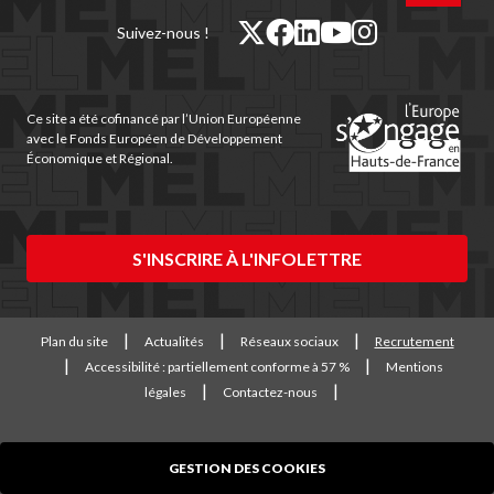
haut
de
twitter
facebook
linkedin
youtube
instagram
Suivez-nous !
page
(nouvelle
(nouvelle
(nouvelle
(nouvelle
(nouvelle
fenêtre)
fenêtre)
fenêtre)
fenêtre)
fenêtre)
Ce site a été cofinancé par l’Union Européenne
avec le Fonds Européen de Développement
Économique et Régional.
S'INSCRIRE À L'INFOLETTRE
Plan du site
Actualités
Réseaux sociaux
Recrutement
Accessibilité : partiellement conforme à 57 %
Mentions
légales
Contactez-nous
GESTION DES COOKIES