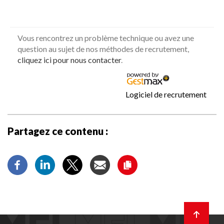
Partagez ce contenu :
Retour
en