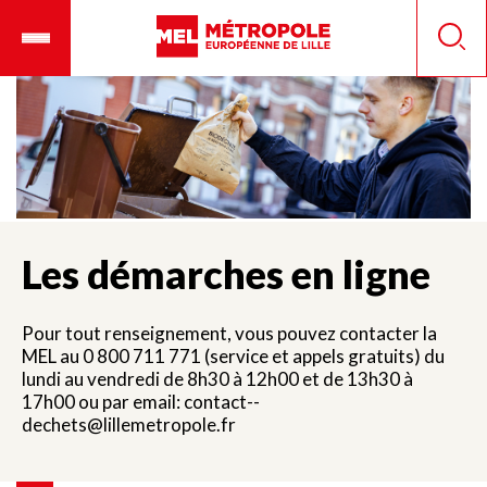
Aller
Ouvrir
Panneau de gestion des cookies
au
le
Reche
contenu
menu
principal
mobile
Les démarches en ligne
Pour tout renseignement, vous pouvez contacter la
MEL au 0 800 711 771 (service et appels gratuits) du
lundi au vendredi de 8h30 à 12h00 et de 13h30 à
17h00 ou par email: contact-­
dechets@lillemetropole.fr