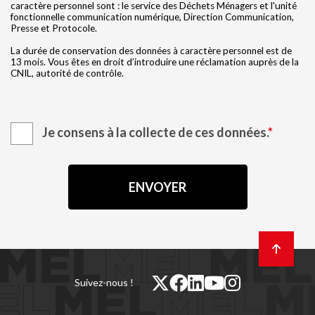
caractère personnel sont : le service des Déchets Ménagers et l'unité
fonctionnelle communication numérique, Direction Communication,
Presse et Protocole.
La durée de conservation des données à caractère personnel est de
13 mois. Vous êtes en droit d’introduire une réclamation auprès de la
CNIL, autorité de contrôle.
Je consens à la collecte de ces données.
Retour
en
haut
de
twitter
facebook
linkedin
youtube
instagram
Suivez-nous !
page
(nouvelle
(nouvelle
(nouvelle
(nouvelle
(nouvelle