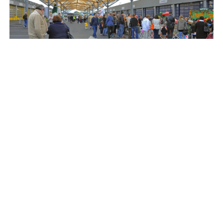
X
ZAMIN
Ce site utilise des cookies et vous donne le contrôle sur ceux
que vous souhaitez activer
Lomme – Caphingem – Ennetières-en-Weppes –
Sequedin
TOUT ACCEPTER
TOUT REFUSER
Superficie :
100 ha
PERSONNALISER
Entreprises :
160
Emplois :
1 412