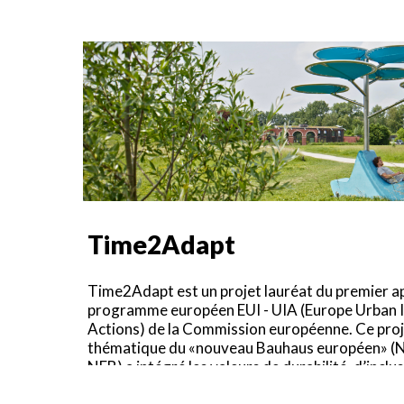
Time2Adapt
Time2Adapt est un projet lauréat du premier ap
programme européen EUI - UIA (Europe Urban In
Actions) de la Commission européenne. Ce proje
thématique du «nouveau Bauhaus européen» (
NEB) a intégré les valeurs de durabilité, d’inclu
cette thématique.
Ce site utilise des cookies et vous donne le contrôle sur c