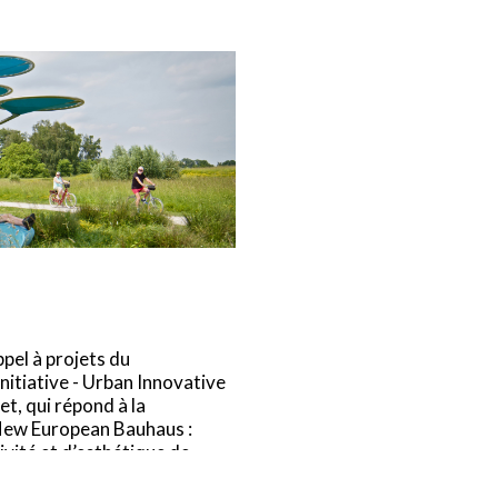
pel à projets du
itiative - Urban Innovative
t, qui répond à la
New European Bauhaus :
sivité et d’esthétique de
eux que vous souhaitez activer