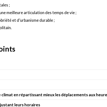
ales ;
ne meilleure articulation des temps de vie ;
briété et d’urbanisme durable ;
litain.
oints
le climat en répartissant mieux les déplacements aux heur
justant leurs horaires