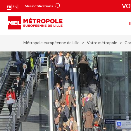
Aller
Panneau de gestion des cookies
VO
|
|
Mes notifications
FR
EN
au
contenu
principal
Vot
mét
Métropole européenne de Lille
Votre métropole
Co