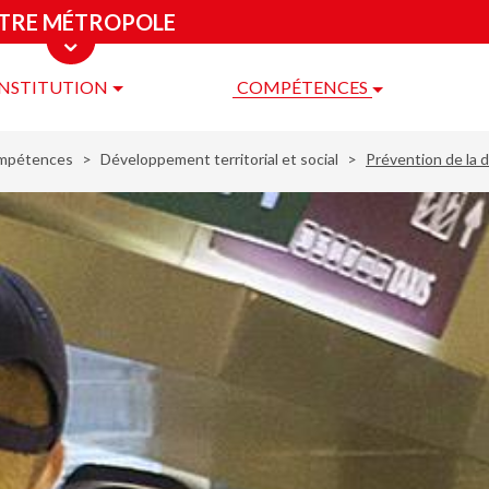
TRE MÉTROPOLE
INSTITUTION
COMPÉTENCES
re
ropole
mpétences
Développement territorial et social
Prévention de la 