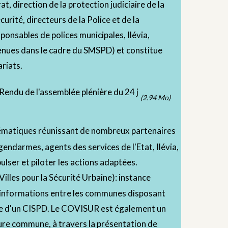
at, direction de la protection judiciaire de la
curité, directeurs de la Police et de la
onsables de polices municipales, Ilévia,
tenues dans le cadre du SMSPD) et constitue
ariats.
endu de l'assemblée plénière du 24 j
(2.94 Mo)
hématiques réunissant de nombreux partenaires
, gendarmes, agents des services de l'Etat, Ilévia,
pulser et piloter les actions adaptées.
lles pour la Sécurité Urbaine): instance
'informations entre les communes disposant
ie d'un CISPD. Le COVISUR est également un
ture commune, à travers la présentation de