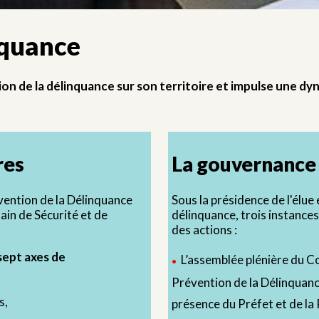
nquance
ion de la délinquance sur son territoire et impulse une dy
res
La gouvernance
vention de la Délinquance
Sous la présidence de l'élue 
ain de Sécurité et de
délinquance, trois instance
des actions :
sept axes de
L’assemblée plénière du Co
Prévention de la Délinquan
s,
présence du Préfet et de la