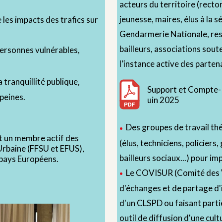
acteurs du territoire (rector
jeunesse, maires, élus à la sé
 les impacts des trafics sur
Gendarmerie Nationale, resp
bailleurs, associations sou
personnes vulnérables,
l’instance active des parten
 tranquillité publique,
Support et Compte-R
 peines.
uin 2025
Des groupes de travail t
t un membre actif des
(élus, techniciens, policiers
Urbaine (FFSU et EFUS),
bailleurs sociaux...) pour im
 pays Européens.
Le COVISUR (Comité des Vi
d'échanges et de partage d
d'un CLSPD ou faisant part
outil de diffusion d'une cul