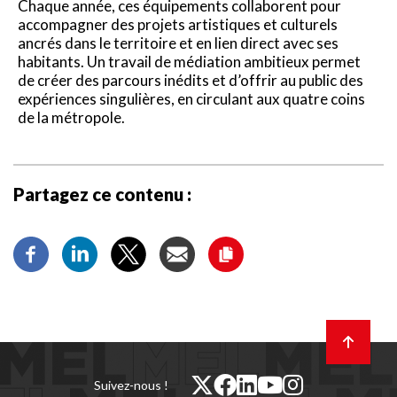
Chaque année, ces équipements collaborent pour
accompagner des projets artistiques et culturels
ancrés dans le territoire et en lien direct avec ses
habitants. Un travail de médiation ambitieux permet
de créer des parcours inédits et d’offrir au public des
expériences singulières, en circulant aux quatre coins
de la métropole.
Partagez ce contenu :
Retour
en
haut
de
twitter
facebook
linkedin
youtube
instagram
Suivez-nous !
page