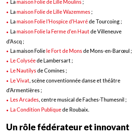
La
maison Folie de Lille Moulins
;
La
maison Folie de Lille Wazemmes
;
La
maison Folie l’Hospice d'Havré
de Tourcoing ;
La
maison Folie la Ferme d'en Haut
de Villeneuve
d'Ascq ;
La maison Folie
le Fort de Mons
de Mons-en-Barœul ;
Le Colysée
de Lambersart ;
Le Nautilys
de Comines ;
Le Vivat
, scène conventionnée danse et théâtre
d'Armentières ;
Les Arcades
, centre musical de Faches-Thumesnil ;
La Condition Publique
de Roubaix.
Un rôle fédérateur et innovant