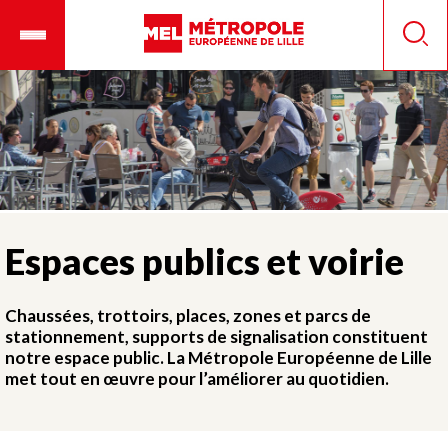
Aller
Ouvrir
Panneau de gestion des cookies
au
le
Reche
contenu
menu
principal
mobile
Espaces publics et voirie
Chaussées, trottoirs, places, zones et parcs de
stationnement, supports de signalisation constituent
notre espace public. La Métropole Européenne de Lille
met tout en œuvre pour l’améliorer au quotidien.