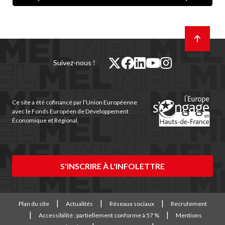
Retour
en
haut
de
twitter
facebook
linkedin
youtube
instagram
Suivez-nous !
page
(nouvelle
(nouvelle
(nouvelle
(nouvelle
(nouvelle
fenêtre)
fenêtre)
fenêtre)
fenêtre)
fenêtre)
Ce site a été cofinancé par l’Union Européenne
avec le Fonds Européen de Développement
Économique et Régional.
S'INSCRIRE À L'INFOLETTRE
Plan du site
Actualités
Réseaux sociaux
Recrutement
Accessibilité : partiellement conforme à 57 %
Mentions