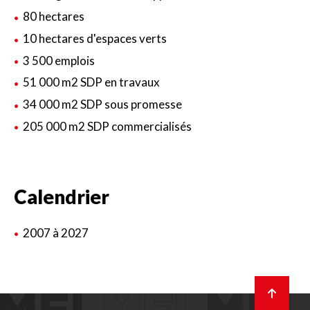
80 hectares
10 hectares d'espaces verts
3 500 emplois
51 000 m2 SDP en travaux
34 000 m2 SDP sous promesse
205 000 m2 SDP commercialisés
Calendrier
2007 à 2027
Retour
en
haut