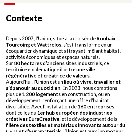
Contexte
Depuis 2007, l’Union, situé à la croisée de
Roubaix,
Tourcoing et Wattrelos
, s’est transformé en un
écoquartier dynamique et attrayant, mêlant habitat,
activités économiques et espaces naturels.
Sur
80 hectares d’anciens sites industriels
, ce
territoire emblématique illustre
une ville
régénérative et créatrice de valeurs
.
Aujourd’hui, l’Union est un
lieu où vivre, travailler et
s’épanouir au quotidien
. En 2023, nous comptions
plus de
1 200 logements
en construction, ou en
développement, renforçant une offre d’habitat
diversifiée. Avec l’installation de
160 entreprises
,
dont celles du
1er hub européen des industries
créatives EuraCreative,
et le développement de la
filière des textiles et matériaux innovants autour du
CETI et d’Euramatérials
, l’Union est aussi un
moteur