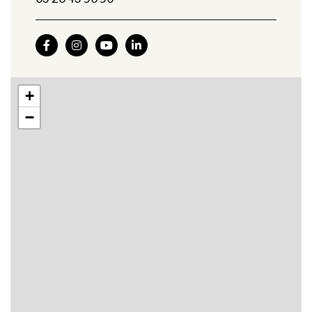




+
−