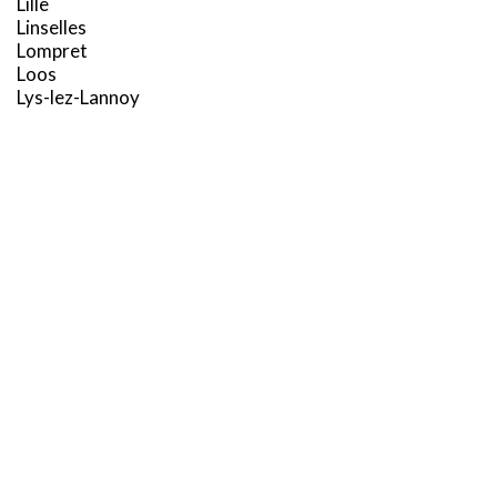
Lille
Linselles
Lompret
Loos
Lys-lez-Lannoy
X
M
Ce site utilise des cookies et vous donne le contrôle sur ceux
que vous souhaitez activer
Marcq-en-Barœul
TOUT ACCEPTER
TOUT REFUSER
Marquette-lez-Lille
Marquillies
Mons-en-Barœul
PERSONNALISER
Mouvaux
N
Neuville-en-Ferrain
Noyelles-lès-Seclin