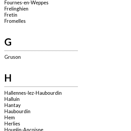
Fournes-en-Weppes
Frelinghien
Fretin
Fromelles
G
Gruson
H
Hallennes-lez-Haubourdin
Halluin
Hantay
Haubourdin
Hem
Herlies
Houplin-Ancoisne