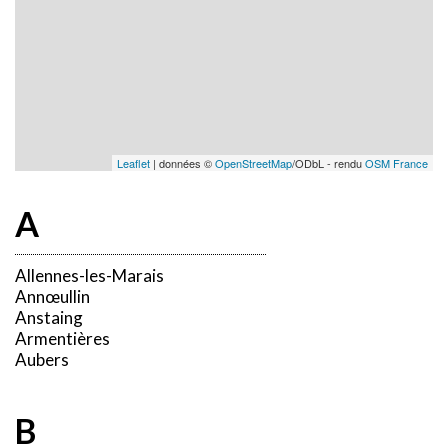
Leaflet
| données ©
OpenStreetMap
/ODbL - rendu
OSM France
A
Allennes-les-Marais
Annœullin
Anstaing
Armentières
Aubers
B