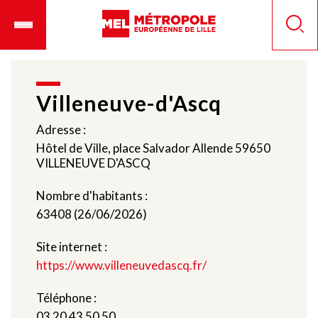
Aller
Ouvrir
Panneau de gestion des cookies
au
le
Reche
contenu
menu
principal
mobile
Villeneuve-d'Ascq
Adresse :
Hôtel de Ville, place Salvador Allende 59650
VILLENEUVE D'ASCQ
Nombre d'habitants :
63408 (26/06/2026)
Site internet :
https://www.villeneuvedascq.fr/
Téléphone :
03 20 43 50 50