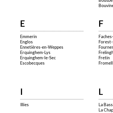
Bousbe
Bouvin
E
F
Emmerin
Faches
Englos
Forest
Ennetières-en-Weppes
Fourne
Erquinghem-Lys
Freling
Erquinghem-le-Sec
Fretin
Escobecques
Fromell
I
L
Illies
La Bas
La Chap