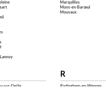
eleine
Marquillies
sart
Mons-en-Barœul
Mouvaux
nil
es
s
t
-Lannoy
R
y-sur-Deûle
Radinghem-en-Weppes
Ronchin
Roncq
eux que vous souhaitez activer
Roubaix