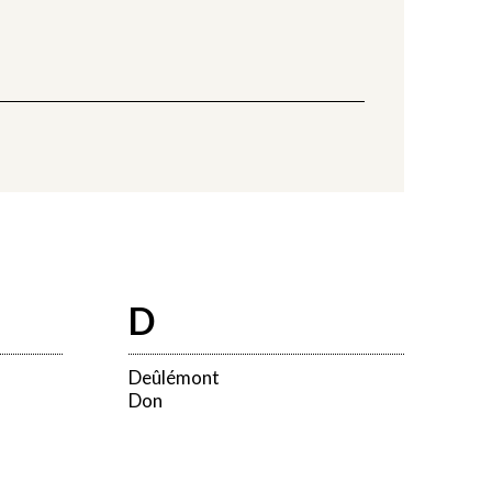
D
Deûlémont
Don