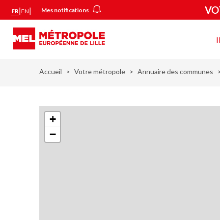
Aller
Panneau de gestion des cookies
VO
|
|
Mes notifications
FR
EN
au
contenu
principal
Vot
mét
Accueil
Votre métropole
Annuaire des communes
+
−