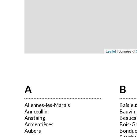
Leaflet
| données ©
A
B
Allennes-les-Marais
Baisieu
Annœullin
Bauvin
Anstaing
Beauca
Armentières
Bois-Gr
Aubers
Bondue