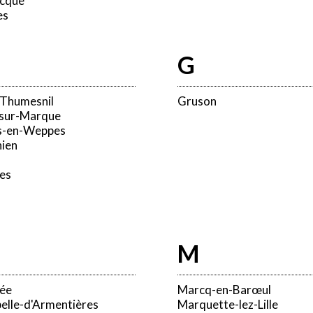
cque
es
G
-Thumesnil
Gruson
-sur-Marque
s-en-Weppes
hien
es
M
sée
Marcq-en-Barœul
elle-d'Armentières
Marquette-lez-Lille