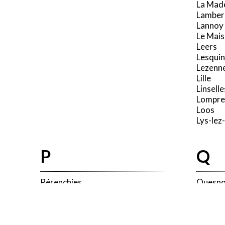
La Mad
Lamber
Lannoy
Le Mais
Leers
Lesquin
Lezenn
Lille
Linselle
Lompre
Loos
Lys-lez
P
Q
Pérenchies
Quesno
Péronne-en-Mélantois
Prémesques
Ce site utilise des cookies et vous donne le contrôle sur c
Provin