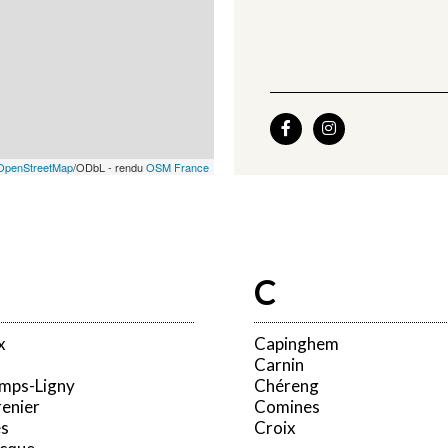


OpenStreetMap
/ODbL - rendu
OSM France
C
x
Capinghem
Carnin
mps-Ligny
Chéreng
enier
Comines
s
Croix