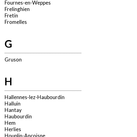
Fournes-en-Weppes
Frelinghien
Fretin
Fromelles
G
Gruson
H
Hallennes-lez-Haubourdin
Halluin
Hantay
Haubourdin
Hem
Herlies
Houplin-Ancoisne