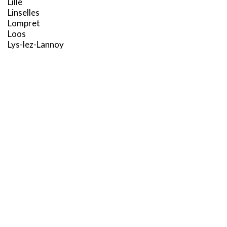
Lille
Linselles
Lompret
Loos
Lys-lez-Lannoy
X
M
Ce site utilise des cookies et vous donne le contrôle sur ceux
que vous souhaitez activer
Marcq-en-Barœul
TOUT ACCEPTER
TOUT REFUSER
Marquette-lez-Lille
Marquillies
Mons-en-Barœul
PERSONNALISER
Mouvaux
N
Neuville-en-Ferrain
Noyelles-lès-Seclin