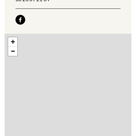

+
−