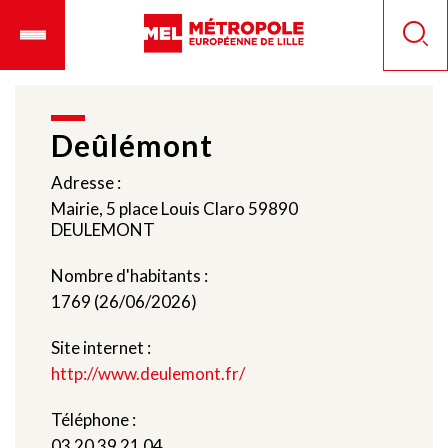
Aller
Ouvrir
Panneau de gestion des cookies
au
le
Reche
contenu
menu
principal
mobile
Deûlémont
Adresse :
Mairie, 5 place Louis Claro 59890
DEULEMONT
Nombre d'habitants :
1769 (26/06/2026)
Site internet :
http://www.deulemont.fr/
Téléphone :
03 20 39 21 04