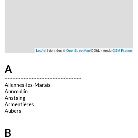
Leaflet
| données ©
OpenStreetMap
/ODbL - rendu
OSM France
A
Allennes-les-Marais
Annœullin
Anstaing
Armentières
Aubers
B