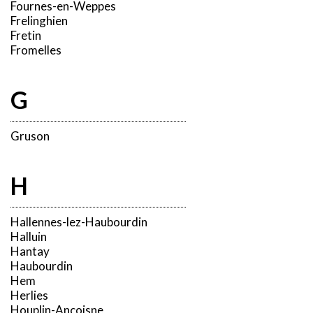
Fournes-en-Weppes
Frelinghien
Fretin
Fromelles
G
Gruson
H
Hallennes-lez-Haubourdin
Halluin
Hantay
Haubourdin
Hem
Herlies
Houplin-Ancoisne