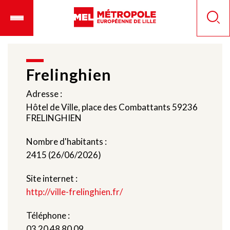
Aller
Ouvrir
Panneau de gestion des cookies
au
le
Reche
contenu
menu
principal
mobile
Frelinghien
Adresse :
Hôtel de Ville, place des Combattants 59236
FRELINGHIEN
Nombre d'habitants :
2415 (26/06/2026)
Site internet :
http://ville-frelinghien.fr/
Téléphone :
03 20 48 80 09