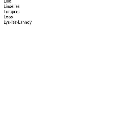
Lille
Linselles
Lompret
Loos
Lys-lez-Lannoy
X
M
Ce site utilise des cookies et vous donne le contrôle sur ceux
que vous souhaitez activer
Marcq-en-Barœul
TOUT ACCEPTER
TOUT REFUSER
Marquette-lez-Lille
Marquillies
Mons-en-Barœul
PERSONNALISER
Mouvaux
N
Neuville-en-Ferrain
Noyelles-lès-Seclin