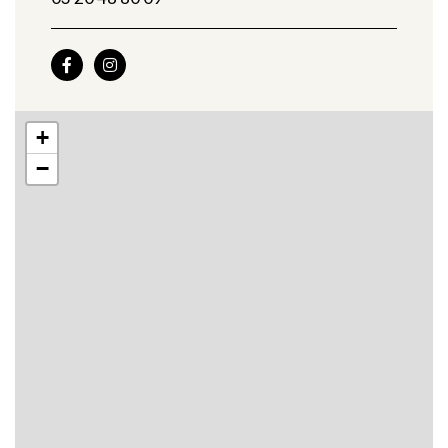


+
−