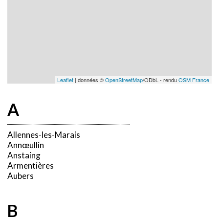
Leaflet
| données ©
OpenStreetMap
/ODbL - rendu
OSM France
A
Allennes-les-Marais
Annœullin
Anstaing
Armentières
Aubers
B