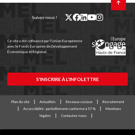
en
haut
de
twitter
facebook
linkedin
youtube
instagram
Suivez-nous !
page
(nouvelle
(nouvelle
(nouvelle
(nouvelle
(nouvelle
fenêtre)
fenêtre)
fenêtre)
fenêtre)
fenêtre)
Ce site a été cofinancé par l’Union Européenne
avec le Fonds Européen de Développement
Économique et Régional.
S'INSCRIRE À L'INFOLETTRE
Plan du site
Actualités
Réseaux sociaux
Recrutement
Accessibilité : partiellement conforme à 57 %
Mentions
légales
Contactez-nous