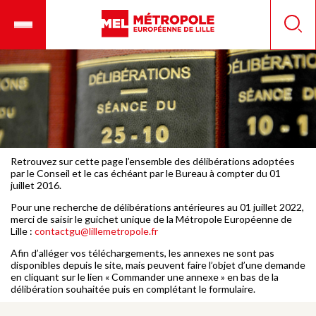
Aller
Ouvrir
Panneau de gestion des cookies
au
le
Reche
contenu
menu
principal
mobile
Retrouvez sur cette page l’ensemble des délibérations adoptées
par le Conseil et le cas échéant par le Bureau à compter du 01
juillet 2016.
Pour une recherche de délibérations antérieures au 01 juillet 2022,
merci de saisir le guichet unique de la Métropole Européenne de
Lille :
contactgu@lillemetropole.fr
Afin d’alléger vos téléchargements, les annexes ne sont pas
disponibles depuis le site, mais peuvent faire l’objet d’une demande
en cliquant sur le lien « Commander une annexe » en bas de la
délibération souhaitée puis en complétant le formulaire.