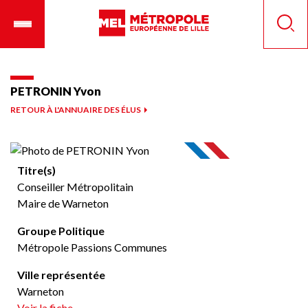
Aller
Ouvrir
Panneau de gestion des cookies
au
le
Reche
contenu
menu
principal
mobile
PETRONIN Yvon
RETOUR À L'ANNUAIRE DES ÉLUS
Titre(s)
Conseiller Métropolitain
Maire de Warneton
Groupe Politique
Métropole Passions Communes
Ville représentée
Warneton
Voir la fiche