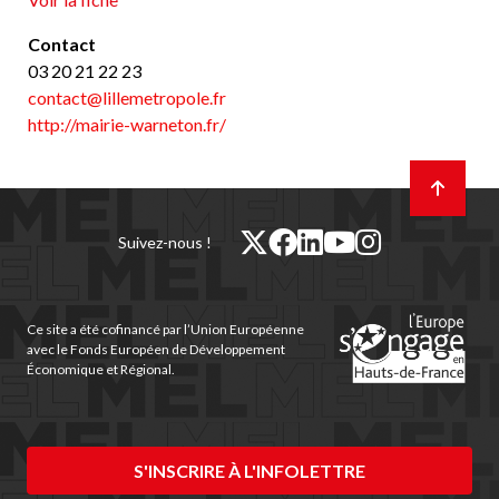
Contact
03 20 21 22 23
contact@lillemetropole.fr
http://mairie-warneton.fr/
Retour
en
haut
de
twitter
facebook
linkedin
youtube
instagram
Suivez-nous !
page
(nouvelle
(nouvelle
(nouvelle
(nouvelle
(nouvelle
fenêtre)
fenêtre)
fenêtre)
fenêtre)
fenêtre)
Ce site a été cofinancé par l’Union Européenne
avec le Fonds Européen de Développement
Économique et Régional.
S'INSCRIRE À L'INFOLETTRE