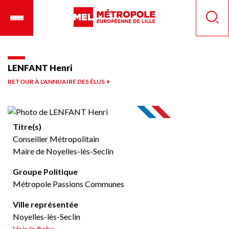
Aller
Ouvrir
Panneau de gestion des cookies
au
le
Reche
contenu
menu
principal
mobile
LENFANT Henri
RETOUR À L'ANNUAIRE DES ÉLUS
Titre(s)
Conseiller Métropolitain
Maire de Noyelles-lès-Seclin
Groupe Politique
Métropole Passions Communes
Ville représentée
Noyelles-lès-Seclin
Voir la fiche