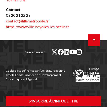
Contact
03 20 21 22 23
contact@lillemetropole.fr
https://www.ville-noyelles-les-seclin.fr
Retour
en
haut
de
twitter
facebook
linkedin
youtube
instagram
Suivez-nous !
page
(nouvelle
(nouvelle
(nouvelle
(nouvelle
(nouvelle
fenêtre)
fenêtre)
fenêtre)
fenêtre)
fenêtre)
Ce site a été cofinancé par l’Union Européenne
avec le Fonds Européen de Développement
Économique et Régional.
S'INSCRIRE À L'INFOLETTRE