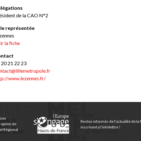
légations
ésident de la CAO N°2
lle représentée
zennes
ir la fiche
ntact
 20 21 22 23
ntact@lillemetropole.fr
tp://www.lezennes.fr/
nion
Restez informés de l'actualité de la
ropéen de
inscrivant à l'infolettre !
t Régional.