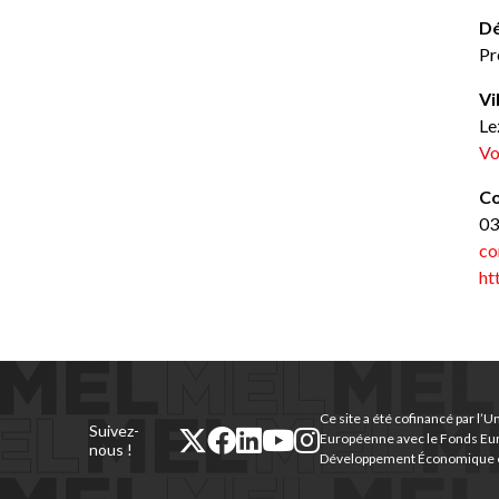
Dé
Pr
Vi
Le
Vo
Co
03
co
ht
Ce site a été cofinancé par l’U
Suivez-
twitter
facebook
linkedin
youtube
instagram
Européenne avec le Fonds Eu
nous !
Développement Économique e
(nouvelle
(nouvelle
(nouvelle
(nouvelle
(nouvelle