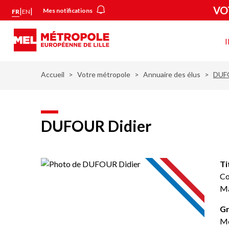
Aller
Panneau de gestion des cookies
VO
|
|
Mes notifications
FR
EN
au
contenu
principal
Vot
mét
Accueil
Votre métropole
Annuaire des élus
DUFO
DUFOUR Didier
Ti
Co
Ma
Gr
Mé