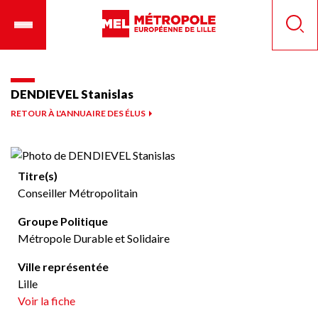
Aller
Ouvrir
Panneau de gestion des cookies
au
le
Reche
contenu
menu
principal
mobile
DENDIEVEL Stanislas
RETOUR À L'ANNUAIRE DES ÉLUS
Titre(s)
Conseiller Métropolitain
Groupe Politique
Métropole Durable et Solidaire
Ville représentée
Lille
Voir la fiche