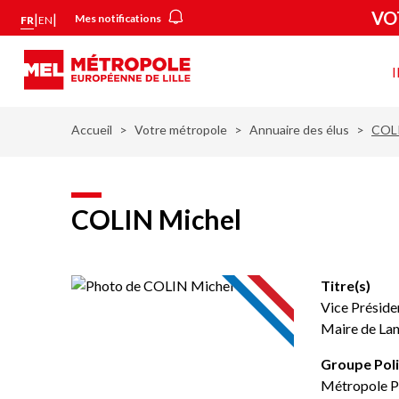
Aller
Panneau de gestion des cookies
VO
|
|
Mes notifications
FR
EN
au
contenu
principal
Vot
mét
Accueil
Votre métropole
Annuaire des élus
COLI
COLIN Michel
Titre(s)
Vice Préside
Maire de La
Groupe Poli
Métropole 