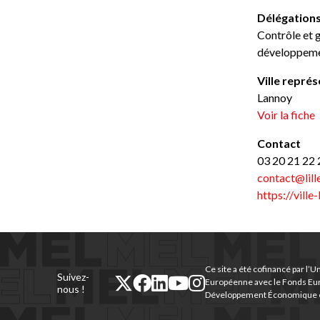
Délégation
Contrôle et 
développemen
Ville repré
Lannoy
Voir la fiche
Contact
03 20 21 22 
contact@lill
https://ville-
Ce site a été cofinancé par l’U
Suivez-
twitter
facebook
linkedin
youtube
instagram
Européenne avec le Fonds Eu
nous !
Développement Économique e
(nouvelle
(nouvelle
(nouvelle
(nouvelle
(nouvelle