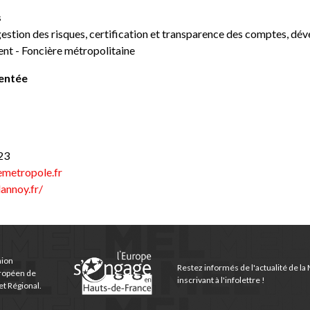
s
gestion des risques, certification et transparence des comptes, dé
t - Foncière métropolitaine
sentée
23
emetropole.fr
lannoy.fr/
nion
Restez informés de l'actualité de la
ropéen de
inscrivant à l'infolettre !
t Régional.