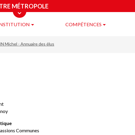
TRE MÉTROPOLE
INSTITUTION
COMPÉTENCES
re
ropole
N Michel - Annuaire des élus
nt
nnoy
tique
Passions Communes