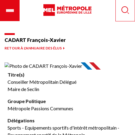
Aller
Ouvrir
Panneau de gestion des cookies
au
le
Reche
contenu
menu
principal
mobile
CADART François-Xavier
RETOUR À L'ANNUAIRE DES ÉLUS
Titre(s)
Conseiller Métropolitain Délégué
Maire de Seclin
Groupe Politique
Métropole Passions Communes
Délégations
Sports - Equipements sportifs d'intérêt métropolitain -
Rayonnement sportif de la Métropole