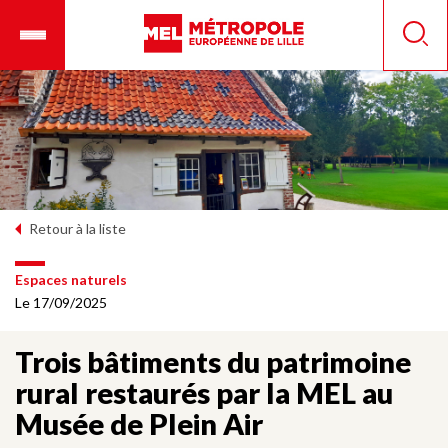
Aller
Ouvrir
Panneau de gestion des cookies
au
le
Reche
contenu
menu
principal
mobile
Retour à la liste
Espaces naturels
Le 17/09/2025
Trois bâtiments du patrimoine
rural restaurés par la MEL au
Musée de Plein Air