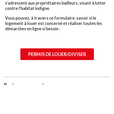
s’adressent aux propriétaires bailleurs, visant à lutter
contre l'habitat indigne.
Vous pouvez, à travers ce formulaire, savoir si le
logement à louer est concerné et réaliser toutes les
démarches en ligne si besoin :
PERMIS DE LOUER/DIVISER
Partagez ce contenu :
X
Ce site utilise des cookies et vous donne le contrôle sur ceux
que vous souhaitez activer
TOUT ACCEPTER
TOUT REFUSER