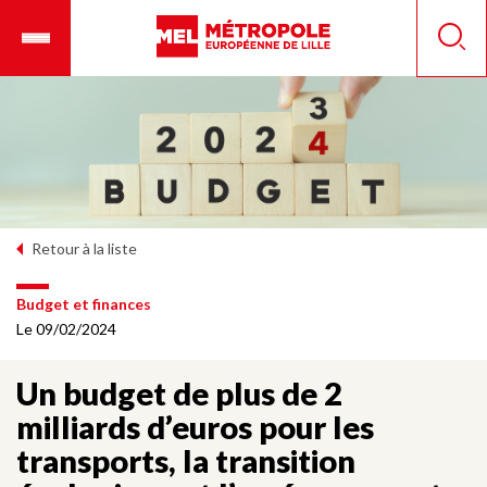
Aller
Ouvrir
Panneau de gestion des cookies
au
le
Reche
contenu
menu
principal
mobile
Retour à la liste
Budget et finances
Le 09/02/2024
Un budget de plus de 2
milliards d’euros pour les
transports, la transition