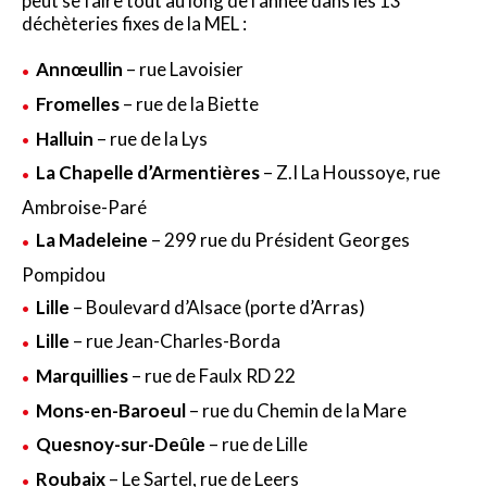
peut se faire tout au long de l’année dans les 13
déchèteries fixes de la MEL :
Annœullin
– rue Lavoisier
Fromelles
– rue de la Biette
Halluin
– rue de la Lys
La Chapelle d’Armentières
– Z.I La Houssoye, rue
Ambroise-Paré
La Madeleine
– 299 rue du Président Georges
Pompidou
Lille
– Boulevard d’Alsace (porte d’Arras)
Lille
– rue Jean-Charles-Borda
Marquillies
– rue de Faulx RD 22
Mons-en-Baroeul
– rue du Chemin de la Mare
Quesnoy-sur-Deûle
– rue de Lille
Roubaix
– Le Sartel, rue de Leers