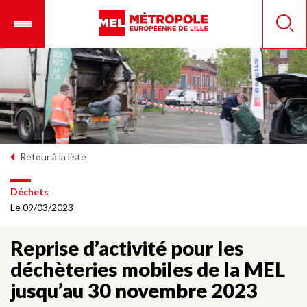
Aller
Ouvrir
Panneau de gestion des cookies
au
le
Reche
contenu
menu
principal
mobile
Retour à la liste
Déchets
Le 09/03/2023
Reprise d’activité pour les
déchèteries mobiles de la MEL
jusqu’au 30 novembre 2023