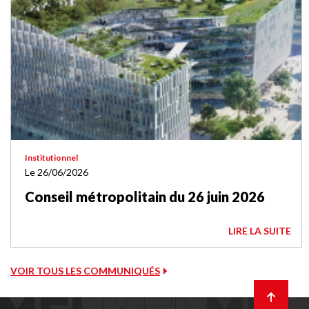
Institutionnel
Le 26/06/2026
Conseil métropolitain du 26 juin 2026
LIRE LA SUITE
VOIR TOUS LES COMMUNIQUÉS
Retour
en