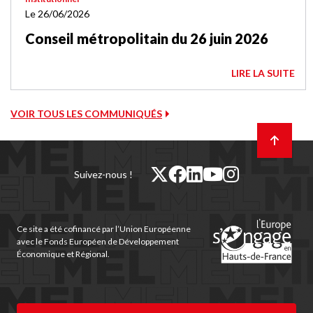
Le 26/06/2026
Conseil métropolitain du 26 juin 2026
LIRE LA SUITE
VOIR TOUS LES COMMUNIQUÉS
Retour
en
haut
de
twitter
facebook
linkedin
youtube
instagram
Suivez-nous !
page
(nouvelle
(nouvelle
(nouvelle
(nouvelle
(nouvelle
fenêtre)
fenêtre)
fenêtre)
fenêtre)
fenêtre)
Ce site a été cofinancé par l’Union Européenne
avec le Fonds Européen de Développement
Économique et Régional.