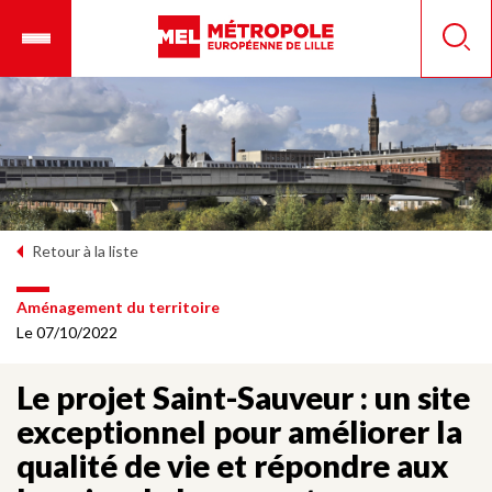
Aller
Ouvrir
Panneau de gestion des cookies
au
le
Reche
contenu
menu
principal
mobile
Retour à la liste
Aménagement du territoire
Le 07/10/2022
Le projet Saint-Sauveur : un site
exceptionnel pour améliorer la
qualité de vie et répondre aux