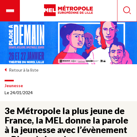
Aller
Ouvrir
Panneau de gestion des cookies
au
le
Reche
contenu
menu
principal
mobile
Retour à la liste
Jeunesse
Le 24/01/2024
3e Métropole la plus jeune de
France, la MEL donne la parole
à la jeunesse avec l’évènement