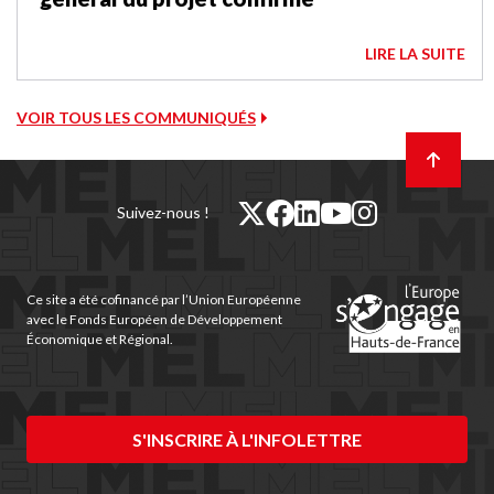
LIRE LA SUITE
VOIR TOUS LES COMMUNIQUÉS
Retour
en
haut
de
twitter
facebook
linkedin
youtube
instagram
Suivez-nous !
page
(nouvelle
(nouvelle
(nouvelle
(nouvelle
(nouvelle
fenêtre)
fenêtre)
fenêtre)
fenêtre)
fenêtre)
Ce site a été cofinancé par l’Union Européenne
avec le Fonds Européen de Développement
Économique et Régional.
S'INSCRIRE À L'INFOLETTRE