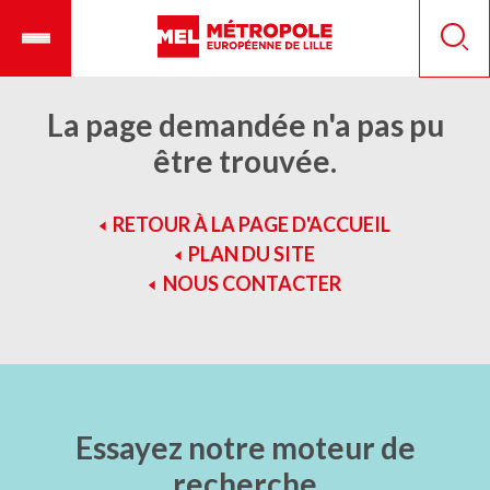
Aller
Ouvrir
Panneau de gestion des cookies
au
le
Reche
contenu
menu
principal
mobile
La page demandée n'a pas pu
être trouvée.
RETOUR À LA PAGE D'ACCUEIL
PLAN DU SITE
NOUS CONTACTER
Essayez notre moteur de
recherche