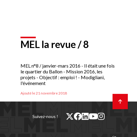
MEL la revue / 8
MEL n°8 / janvier-mars 2016 - Il était une fois
le quartier du Ballon - Mission 2016, les
projets - Objectif : emploi ! - Modigliani,
l'événement
Ajouté le 21 novembre 2018
Retour
en
haut
de
twitter
facebook
linkedin
youtube
instagram
Suivez-nous !
page
(nouvelle
(nouvelle
(nouvelle
(nouvelle
(nouvelle
fenêtre)
fenêtre)
fenêtre)
fenêtre)
fenêtre)