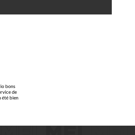
lio bons
ervice de
n été bien