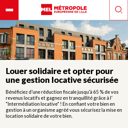
Aller
Ouvrir
Panneau de gestion des cookies
au
le
Reche
contenu
menu
principal
mobile
Louer solidaire et opter pour
une gestion locative sécurisée
Bénéficiez d’une réduction fiscale jusqu'à 65 % de vos
revenus locatifs et gagnez en tranquillité grâce à l’
"Intermédiation locative" ! En confiant votre bien en
gestion à un organisme agréé vous sécurisez la mise en
location solidaire de votre bien.