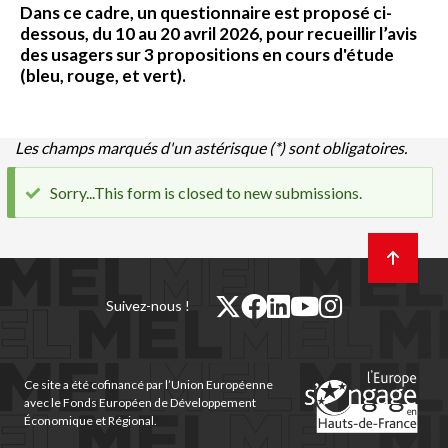
Dans ce cadre, un questionnaire est proposé ci-
dessous, du 10 au 20 avril 2026, pour recueillir l’avis
des usagers sur 3 propositions en cours d'étude
(bleu, rouge, et vert).
Les champs marqués d'un astérisque (*) sont obligatoires.
Sorry...This form is closed to new submissions.
Message
d'état
Retour
en
haut
de
twitter
facebook
linkedin
youtube
instagram
Suivez-nous !
page
(nouvelle
(nouvelle
(nouvelle
(nouvelle
(nouvelle
fenêtre)
fenêtre)
fenêtre)
fenêtre)
fenêtre)
Ce site a été cofinancé par l’Union Européenne
avec le Fonds Européen de Développement
Économique et Régional.