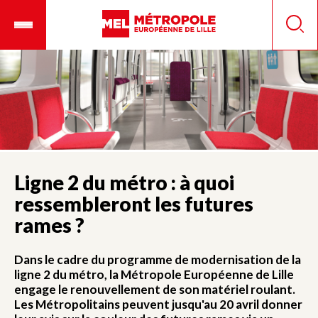
Aller
Ouvrir
Panneau de gestion des cookies
au
le
Reche
contenu
menu
principal
mobile
Ligne 2 du métro : à quoi
ressembleront les futures
rames ?
Dans le cadre du programme de modernisation de la
ligne 2 du métro, la Métropole Européenne de Lille
engage le renouvellement de son matériel roulant.
Les Métropolitains peuvent jusqu'au 20 avril donner