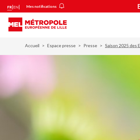
Aller
Panneau de gestion des cookies
|
|
Mes notifications
FR
EN
au
contenu
principal
Accueil
Espace presse
Presse
Saison 2025 des E