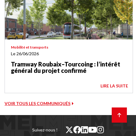
Mobilité et transports
Le 26/06/2026
Tramway Roubaix–Tourcoing : l’intérêt
général du projet confirmé
LIRE LA SUITE
VOIR TOUS LES COMMUNIQUÉS
Retour
en
haut
de
twitter
facebook
linkedin
youtube
instagram
Suivez-nous !
page