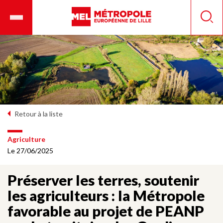
Aller
Ouvrir
Panneau de gestion des cookies
au
le
Reche
contenu
menu
principal
mobile
Retour à la liste
Agriculture
Le 27/06/2025
Préserver les terres, soutenir
les agriculteurs : la Métropole
favorable au projet de PEANP