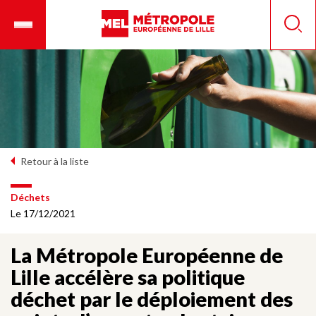
Aller
Ouvrir
Panneau de gestion des cookies
au
le
Reche
contenu
menu
principal
mobile
Retour à la liste
Déchets
Le 17/12/2021
La Métropole Européenne de
Lille accélère sa politique
déchet par le déploiement des