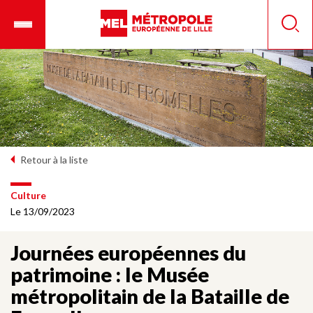
Aller
Ouvrir
Panneau de gestion des cookies
au
le
Reche
contenu
menu
principal
mobile
Retour à la liste
Culture
Le 13/09/2023
Journées européennes du
patrimoine : le Musée
métropolitain de la Bataille de