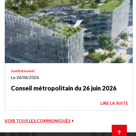
Institutionnel
Le 26/06/2026
Conseil métropolitain du 26 juin 2026
LIRE LA SUITE
VOIR TOUS LES COMMUNIQUÉS
Retour
en