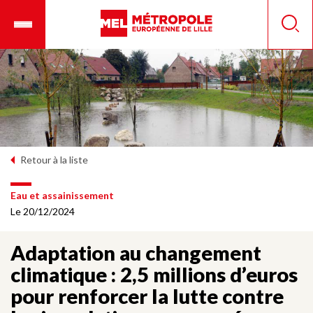
Aller
Ouvrir
Panneau de gestion des cookies
au
le
Reche
contenu
menu
principal
mobile
Retour à la liste
Eau et assainissement
Le 20/12/2024
Adaptation au changement
climatique : 2,5 millions d’euros
pour renforcer la lutte contre