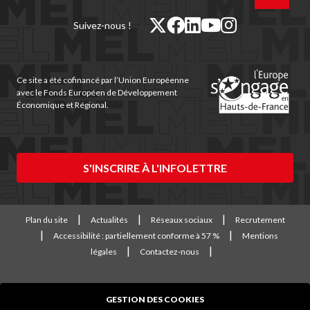
haut
de
twitter
facebook
linkedin
youtube
instagram
Suivez-nous !
page
(nouvelle
(nouvelle
(nouvelle
(nouvelle
(nouvelle
fenêtre)
fenêtre)
fenêtre)
fenêtre)
fenêtre)
Ce site a été cofinancé par l’Union Européenne
avec le Fonds Européen de Développement
Économique et Régional.
S'INSCRIRE À L'INFOLETTRE
Plan du site
Actualités
Réseaux sociaux
Recrutement
Accessibilité : partiellement conforme à 57 %
Mentions
légales
Contactez-nous
GESTION DES COOKIES