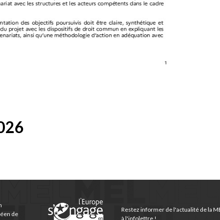
2026
n
Restez informer de l'actualité de la M
péen de
à l'infolettre !