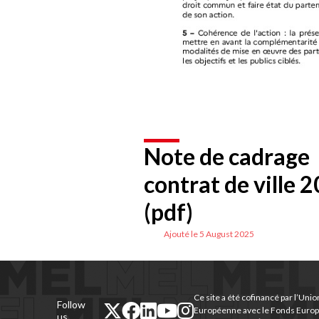
Note de cadrage
contrat de ville 
(pdf)
Ajouté le 5 August 2025
Ce site a été cofinancé par l’Unio
Follow
twitter
facebook
linkedin
youtube
instagram
Européenne avec le Fonds Euro
us