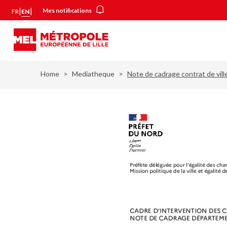
Skip
Cookies management panel
|
|
Mes notifications
FR
EN
to
main
content
Home
Mediatheque
Note de cadrage contrat de vill