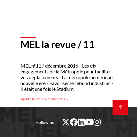
MEL la revue / 11
MEL n°11 / décembre 2016 - Les dix
engagements de la Métropole pour faciliter
vos déplacements - La métropole numérique,
nouvelle ère - Favoriser le rebond industriel -
Il était une fois le Stadium
Ajouté le 21 November 2018
Retour
en
haut
de
twitter
facebook
linkedin
youtube
instagram
Follow us
page
(nouvelle
(nouvelle
(nouvelle
(nouvelle
(nouvelle